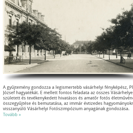
A gyűjtemény gondozza a legismertebb vásárhelyi fényképész, P
József hagyatékát. E mellett fontos feladata az összes Vásárhely
született és tevékenykedett hivatásos és amatőr fotós életművén
összegyűjtése és bemutatása, az immár évtizedes hagyományok
visszanyúló Vásárhelyi Fotószimpózium anyagának gondozása.
Néhány fényképész a teljesség igénye nélkül, akiknek alkotásai
Tovább »
megtalálható a fotógyűjteményben: Plohn Illés, Veress Gyula, Til
Viktor, Till Aranka, Schnitzer Lajos, Bodrogi Imre, Lőkös Sándor, 
János, Dömötör Mihály, Kresz Albert.