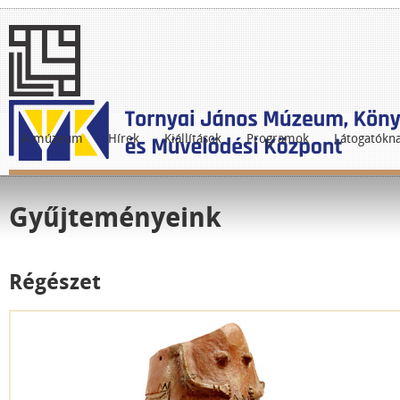
A múzeum
Hírek
Kiállítások
Programok
Látogatókn
Gyűjteményeink
Régészet