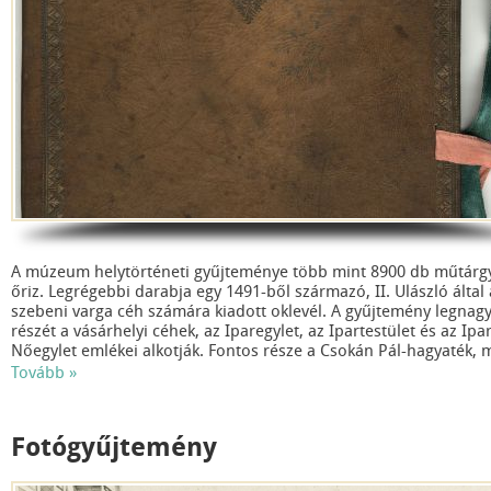
A múzeum helytörténeti gyűjteménye több mint 8900 db műtárg
őriz. Legrégebbi darabja egy 1491-ből származó, II. Ulászló által 
szebeni varga céh számára kiadott oklevél. A gyűjtemény legnag
részét a vásárhelyi céhek, az Iparegylet, az Ipartestület és az Ipa
Nőegylet emlékei alkotják. Fontos része a Csokán Pál-hagyaték, 
vásárhelyi nyomdászat és lapkiadás 1884-1940 közötti időszakán
Tovább »
kiadványait, reklámjait, meghívóit mutatja be. Őrizzük és gyűjtjük
Vásárhely polgárainak hagyatékát, a város politikai és kulturális
életének emlékeit. Jelentős a múzeum plakát és meghívó állomán
Fotógyűjtemény