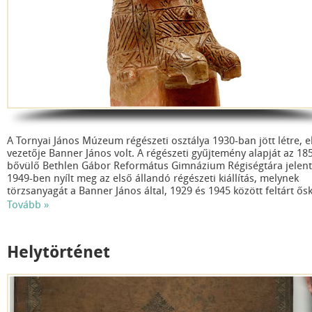
A Tornyai János Múzeum régészeti osztálya 1930-ban jött létre, e
vezetője Banner János volt. A régészeti gyűjtemény alapját az 18
bővülő Bethlen Gábor Református Gimnázium Régiségtára jelent
1949-ben nyílt meg az első állandó régészeti kiállítás, melynek
törzsanyagát a Banner János által, 1929 és 1945 között feltárt ős
leletanyag képezte. A Tornyai János Múzeum régészeti gyűjtemé
Tovább »
elmúlt évtizedben a háromszorosára duzzadt és ma már közel 1
000 darab beleltározott tárgyat tartalmaz.
Helytörténet