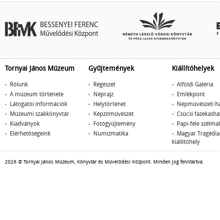
Tornyai János Múzeum
Gyűjtemények
Kiállítóhelyek
Rólunk
Régészet
Alföldi Galéria
A múzeum története
Néprajz
Emlékpont
Látogatói információk
Helytörténet
Népművészeti h
Múzeumi szakkönyvtár
Képzőművészet
Csúcsi fazekashá
Kiadványok
Fotógyűjtemény
Papi-féle szélm
Elérhetőségeink
Numizmatika
Magyar Tragédi
kiállítóhely
2026 © Tornyai János Múzeum, Könyvtár és Művelődési Központ. Minden jog fenntartva.