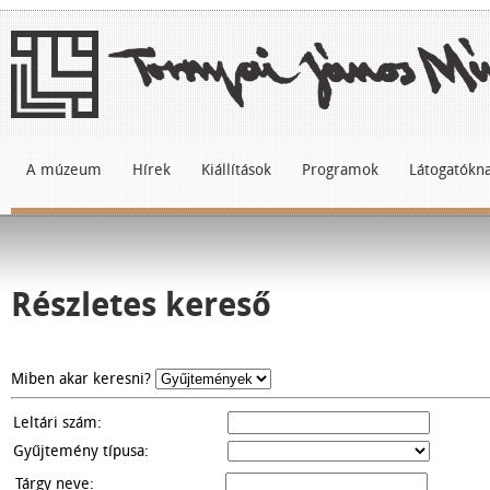
A múzeum
Hírek
Kiállítások
Programok
Látogatókn
Részletes kereső
Miben akar keresni?
Leltári szám:
Gyűjtemény típusa:
Tárgy neve: