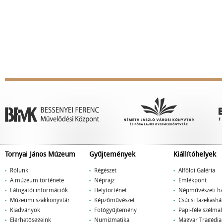
Tornyai János Múzeum
Gyűjtemények
Kiállítóhelyek
Rólunk
Régészet
Alföldi Galéria
A múzeum története
Néprajz
Emlékpont
Látogatói információk
Helytörténet
Népművészeti h
Múzeumi szakkönyvtár
Képzőművészet
Csúcsi fazekashá
Kiadványok
Fotógyűjtemény
Papi-féle szélm
Elérhetőségeink
Numizmatika
Magyar Tragédi