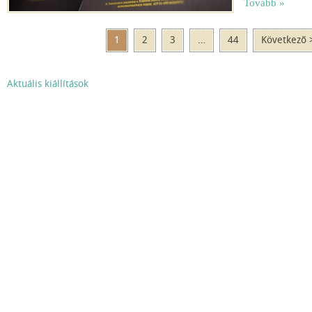
Tovább »
1
2
3
…
44
Következő 
Aktuális kiállítások