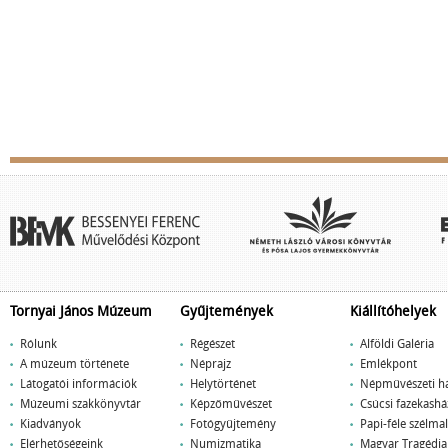
Tornyai János Múzeum
Gyűjtemények
Kiállítóhelyek
Rólunk
Régészet
Alföldi Galéria
A múzeum története
Néprajz
Emlékpont
Látogatói információk
Helytörténet
Népművészeti h
Múzeumi szakkönyvtár
Képzőművészet
Csúcsi fazekashá
Kiadványok
Fotógyűjtemény
Papi-féle szélm
Elérhetőségeink
Numizmatika
Magyar Tragédi