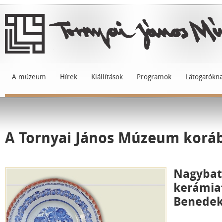
A múzeum
Hírek
Kiállítások
Programok
Látogatókn
A Tornyai János Múzeum korább
Nagybat
kerámiaf
Benedek 