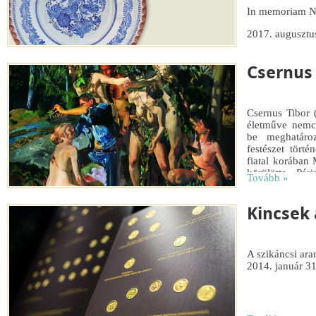
In memoriam N
2017. augusztu
Csernus
Tovább »
Csernus Tibor 
életműve nemc
be meghatáro
festészet tört
fiatal korában 
körülötte, Pár
Tovább »
alakított ki,
egyaránt egye
2007-ben beköv
Kincsek 
fővárosban.
A szikáncsi ara
2014. január 31