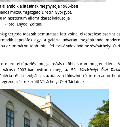
ia állandó kiállításának megnyitója 1985-ben
János múzeumigazgató Drecin Györgyöt,
i Minisztérium államtitkárát kalauzolja
(Fotó: Enyedi Zoltán)
kig terjedő időszak bemutatása lett volna, elképzelése szerint az
harmadik lépcsőfok egy, a galéria udvarán megépítendő modern
volna az immáron több mint fél évszázados hódmezővásárhelyi Őszi
 eredeti elképzelés megvalósítása több soron megfeneklett. A
ly városa 2003-ban nyitotta meg, az 50.
Vásárhelyi Őszi Tárlat
léria céljait szolgálja, s azóta ez a földszinti tíz terem ad otthont
egrendezésre kerülő Vásárhelyi Őszi Tárlatnak.