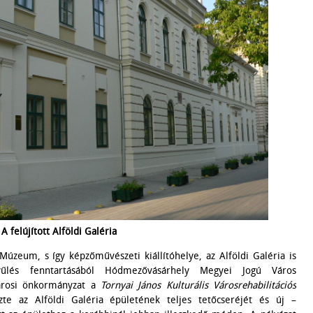
A felújított Alföldi Galéria
Múzeum, s így képzőművészeti kiállítóhelye, az Alföldi Galéria is
űlés fenntartásából Hódmezővásárhely Megyei Jogú Város
árosi önkormányzat a
Tornyai János
Kulturális Városrehabilitációs
e az Alföldi Galéria épületének teljes tetőcseréjét és új –