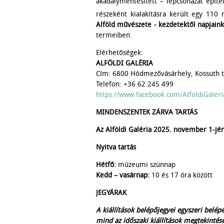
akadálymentesített – lépcsőházat építe
részeként kialakításra került egy 110
Alföld művészete - kezdetektől napjaink
termeiben.
Elérhetőségek:
ALFÖLDI GALÉRIA
Cím: 6800 Hódmezővásárhely, Kossuth t
Telefon: +36 62 245 499
https://www.facebook.com/AlfoldiGaleri
MINDENSZENTEK ZÁRVA TARTÁS
Az Alföldi Galéria 2025. november 1-jé
Nyitva tartás
Hétfő:
múzeumi szünnap
Kedd – vasárnap
:
10 és 17 óra között
JEGYÁRAK
A kiállítások belépőjegyei egyszeri belép
mind az időszaki kiállítások megtekintés