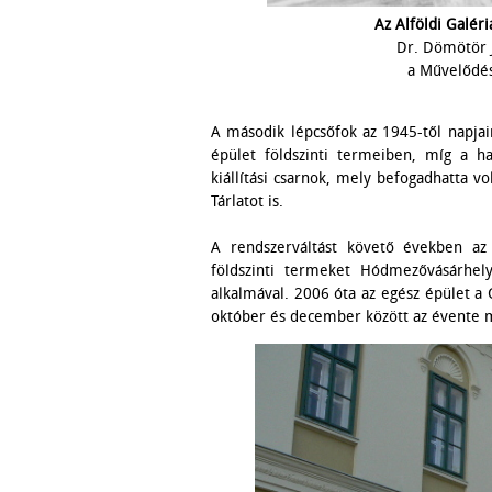
Az Alföldi Galér
Dr. Dömötör 
a Művelődés
A második lépcsőfok az 1945-től napjain
épület földszinti termeiben, míg a 
kiállítási csarnok, mely befogadhatta 
Tárlatot is.
A rendszerváltást követő években az
földszinti termeket Hódmezővásárhe
alkalmával. 2006 óta az egész épület a Ga
október és december között az évente m