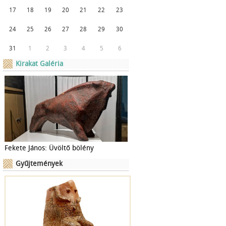
17
18
19
20
21
22
23
24
25
26
27
28
29
30
31
1
2
3
4
5
6
Kirakat Galéria
Fekete János: Üvöltő bölény
Gyűjtemények