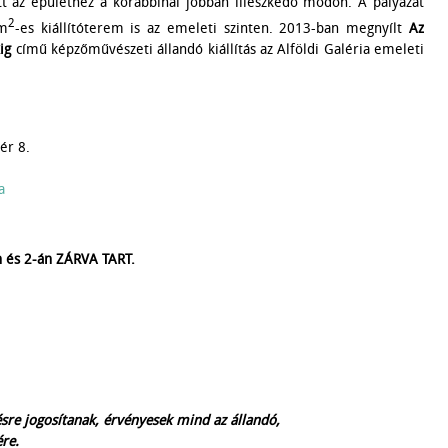
tt az épülethez a korábbinál jobban illeszkedő módon. A pályázat
2
 m
-es kiállítóterem is az emeleti szinten. 2013-ban megnyílt
Az
ig
című képzőművészeti állandó kiállítás az Alföldi Galéria emeleti
ér 8.
a
n és 2-án ZÁRVA TART.
ésre jogosítanak, érvényesek mind az állandó,
ére.