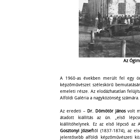
Az Ógimn
A 1960-as években merült fel egy öná
képzőművészet széleskörű bemutatásá
emeleti része. Az elodázhatatlan felúj
Alföldi Galéria a nagyközönség számára.
Az eredeti –
Dr. Dömötör János
volt m
átadott kiállítás az ún. „első lépc
kiállítóhelynek. Ez az első lépcső az
Gosztonyi József
től (1837-1874), az el
jelentősebb alföldi képzőművészeti k