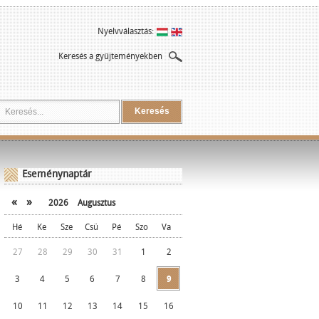
Nyelvválasztás:
Keresés a gyűjteményekben
Keresés
Eseménynaptár
«
»
2026
Augusztus
Hé
Ke
Sze
Csü
Pé
Szo
Va
27
28
29
30
31
1
2
3
4
5
6
7
8
9
10
11
12
13
14
15
16