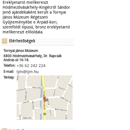
Ereklyetartó mellkereszt
Hódmezővásárhely-Kingécről Sándor
Jenő ajándékaként került a Tornyai
János Múzeum Régészeti
Gyűjteményébe e Árpád-kori,
szentföldi típusú, bronz ereklyetartó
mellkereszt előoldala.
Elérhetőségek
Tornyai János Múzeum
6800 Hódmezővásárhely, Dr. Rapcsák
András út 16-18.
+36 62 242 224
Telefon:
tjm@tjm.hu
E-mail:
Térkép: