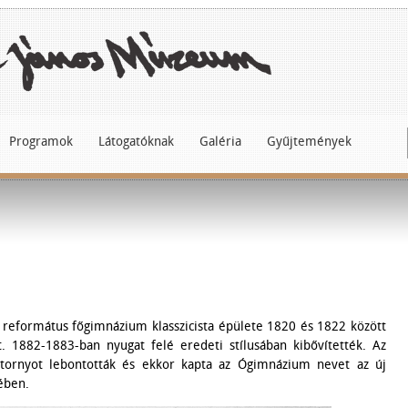
Programok
Látogatóknak
Galéria
Gyűjtemények
i református főgimnázium klasszicista épülete 1820 és 1822 között
t. 1882-1883-ban nyugat felé eredeti stílusában kibővítették. Az
gtornyot lebontották és ekkor kapta az Ógimnázium nevet az új
ében.