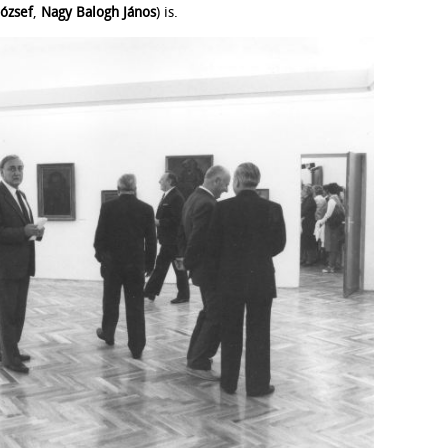
József
,
Nagy Balogh
János
) is.