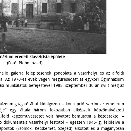
ázium eredeti klasszicista épülete
(Fotó: Plohn József)
lló galéria felépítésének gondolata a vásárhelyi és az alföldi
ra. Az 1970-es évek végén megüresedett az egykori Ógimnázium
ítási munkálatok befejeztével 1985. szeptember 30-án nyílt meg az
úzeumigazgató által kidolgozott – koncepció szerint az emeleten
sője” egy általa három fokozatban elképzelt képzőművészeti
 Alföld képzőművészetét volt hivatott bemutatni a kezdetektől –
ső dokumentált vásárhelyi festőtől – egészen 1945-ig, felölelve a
özpontok (Szolnok, Kecskemét, Szeged) alkotóit és a magányosan