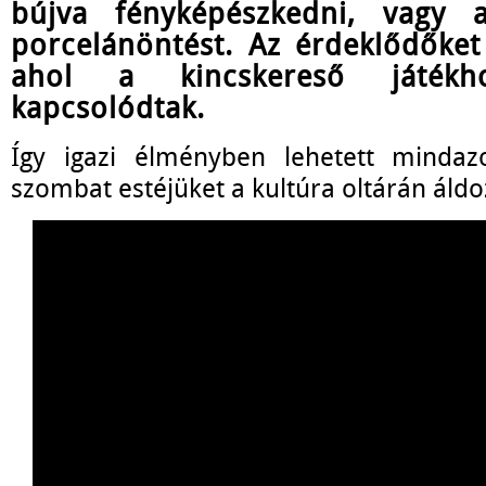
bújva fényképészkedni, vagy 
porcelánöntést. Az érdeklődőket 
ahol a kincskereső játékh
kapcsolódtak.
Így igazi élményben lehetett mindaz
szombat estéjüket a kultúra oltárán áldo