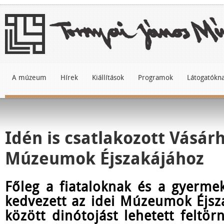
A múzeum
Hírek
Kiállítások
Programok
Látogatókn
Idén is csatlakozott Vásárh
Múzeumok Éjszakájához
Főleg a fiataloknak és a gyermek
kedvezett az idei Múzeumok Éjsz
között dinótojást lehetett feltör