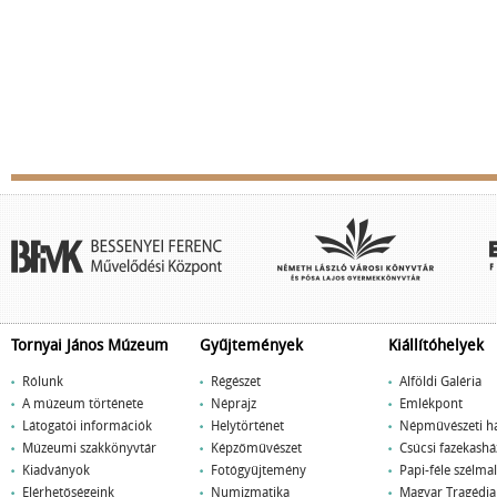
Tornyai János Múzeum
Gyűjtemények
Kiállítóhelyek
Rólunk
Régészet
Alföldi Galéria
A múzeum története
Néprajz
Emlékpont
Látogatói információk
Helytörténet
Népművészeti h
Múzeumi szakkönyvtár
Képzőművészet
Csúcsi fazekashá
Kiadványok
Fotógyűjtemény
Papi-féle szélm
Elérhetőségeink
Numizmatika
Magyar Tragédi