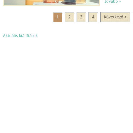
Tovább »
1
2
3
4
Következő >
Aktuális kiállítások