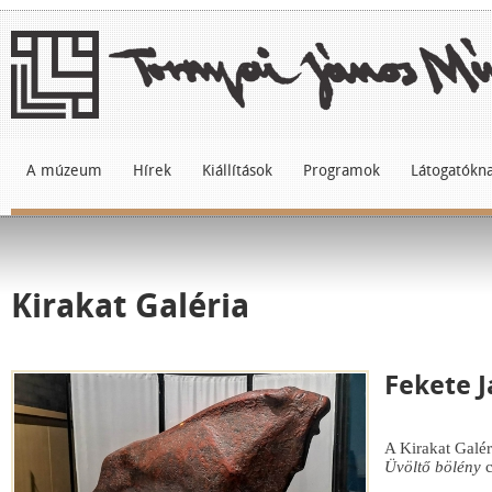
A múzeum
Hírek
Kiállítások
Programok
Látogatókn
Kirakat Galéria
Fekete J
A Kirakat Galér
Üvöltő bölény