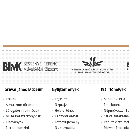
Tornyai János Múzeum
Gyűjtemények
Kiállítóhelyek
Rólunk
Régészet
Alföldi Galéria
A múzeum története
Néprajz
Emlékpont
Látogatói információk
Helytörténet
Népművészeti h
Múzeumi szakkönyvtár
Képzőművészet
Csúcsi fazekashá
Kiadványok
Fotógyűjtemény
Papi-féle szélm
Elérhetőségeink
Numizmatika
Magyar Tragédi