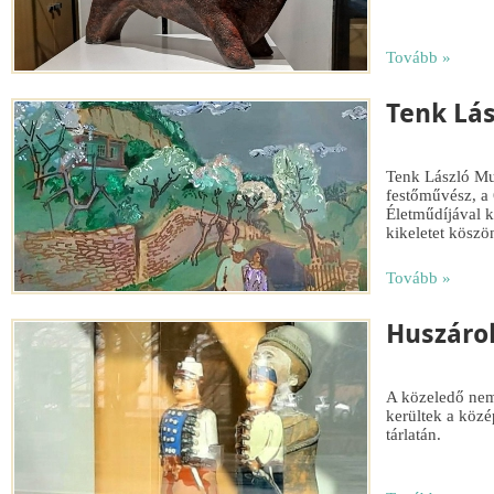
Tovább »
Tenk Lás
Tenk László Mu
festőművész, a 
Életműdíjával k
kikeletet köszö
Tovább »
Huszáro
A közeledő nemz
kerültek a közé
tárlatán.