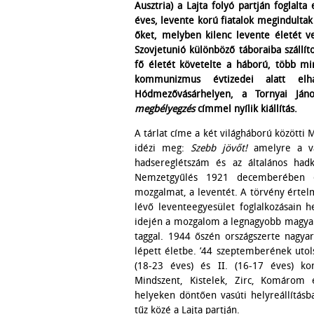
Ausztria) a Lajta folyó partján foglalta 
éves, levente korú fiatalok megindultak
őket, melyben kilenc levente életét ve
Szovjetunió különböző táboraiba szállít
fő életét követelte a háború, több mi
kommunizmus évtizedei alatt elha
Hódmezővásárhelyen, a Tornyai J
megbélyegzés
címmel nyílik kiállítás.
A tárlat címe a két világháború közötti
idézi meg:
Szebb jövőt!
amelyre a v
hadsereglétszám és az általános had
Nemzetgyűlés 1921 decemberében elfo
mozgalmat, a leventét. A törvény értel
lévő leventeegyesület foglalkozásain 
idején a mozgalom a legnagyobb magyar i
taggal. 1944 őszén országszerte nagyar
lépett életbe. ’44 szeptemberének utol
(18-23 éves) és II. (16-17 éves) kor
Mindszent, Kistelek, Zirc, Komárom
helyeken döntően vasúti helyreállításb
tűz közé a Lajta partján.