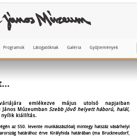
Programok
Látogatóknak
Galéria
Gyűjtemények
tt…
váriájára emlékezve május utolsó napjaiban
ai János Múzeumban
Szebb jövő helyett háború, halál,
nyílik kiállítás.
égén az 550. levente munkászászlóalj mintegy hatszáz vásárhelyi
yarország határához érve Királyhida határában (ma Bruckneudorf,