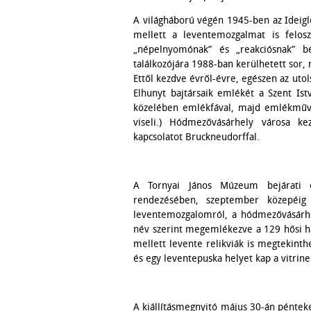
A világháború végén 1945-ben az Ideigl
mellett a leventemozgalmat is feloszlat
„népelnyomónak” és „reakciósnak” b
találkozójára 1988-ban kerülhetett sor,
Ettől kezdve évről-évre, egészen az uto
Elhunyt bajtársaik emlékét a Szent Is
közelében emlékfával, majd emlékművel 
viseli.) Hódmezővásárhely városa ke
kapcsolatot Bruckneudorffal.
A Tornyai János Múzeum bejárati el
rendezésében, szeptember közepéig lá
leventemozgalomról, a hódmezővásárhely
név szerint megemlékezve a 129 hősi hal
mellett levente relikviák is megtekinth
és egy leventepuska helyet kap a vitrin
A kiállításmegnyitó május 30-án pénteke