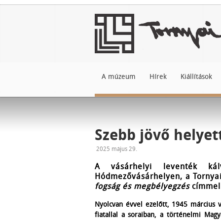
A múzeum
Hírek
Kiállítások
Szebb jövő helye
2025 május 29.
A vásárhelyi leventék kál
Hódmezővásárhelyen, a Torny
fogság és megbélyegzés
címmel 
Nyolcvan évvel ezelőtt, 1945 március v
fiatallal a soraiban, a történelmi Mag