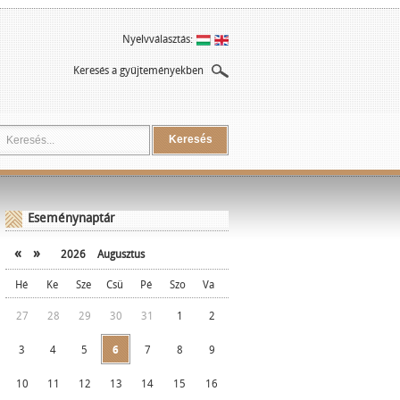
Nyelvválasztás:
Keresés a gyűjteményekben
Keresés
Eseménynaptár
«
»
2026
Augusztus
Hé
Ke
Sze
Csü
Pé
Szo
Va
27
28
29
30
31
1
2
3
4
5
6
7
8
9
10
11
12
13
14
15
16