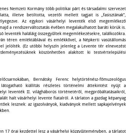
enes Nemzeti Kormány több politikai párt és társadalmi szervezet
ta, illetve betiltotta, vezetői mellett tagjait is „fasisztának”,
élyegezve. Az egykori vásárhelyi leventék első megemlékező
 majd a rendszerváltoztatás évében megalakulhatott baráti körük is.
lsó leventék haláláig összegyűltek megemlékezésekre, találkozókra.
tván téren emléktáblával és emlékkővel, a Népkerti vasútállomás
jelölték. (Ez utóbbi helyszín jelenleg a Levente tér elnevezést
zdeményezésüknek köszönhetően alakított ki testvértelepülési
őcsarnokában, Bernátsky Ferenc helytörténész-főmuzeológus
togatható kiállítás részletes történelmi áttekintést nyújt a
i leventék II. világháborús történetéről, megpróbáltatásaikról,
ált halt vásárhelyi levente fiatalról. A tárlaton a gazdag képanyag
etőek lesznek: az igazolványok, kiadványok mellett sapkajelvények
ekben.
n 17 órai kezdettel lesz a vásárhelyi közgyűjteményben, a tárlatot