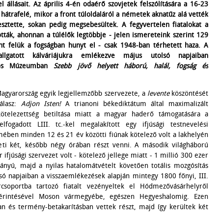
el állásait. Az április 4-én odaérő szovjetek felszólítására a 16-23
 hátrafelé, mikor a front túloldaláról a németek aknatűz alá vették
sztette, sokan pedig megsebesültek. A fegyvertelen fiatalokat a
ották, ahonnan a túlélők legtöbbje - jelen ismereteink szerint 129
nt felük a fogságban hunyt el - csak 1948-ban térhetett haza. A
llgatott kálváriájukra emlékezve május utolsó napjaiban
ános Múzeumban
Szebb jövő helyett háború, halál, fogság és
 Magyarország egyik legjellemzőbb szervezete, a
levente
köszöntését
álasz:
Adjon Isten!
A trianoni békediktátum által maximalizált
kötelezettség betiltása miatt a magyar haderő támogatására a
gadott LIII. tc.-kel megalakított egy ifjúsági testnevelési
mében minden 12 és 21 év közötti fiúnak kötelező volt a lakhelyén
heti két, később négy órában részt venni. A második világháború
fjúsági szervezet volt ‑ kötelező jellege miatt ‑ 1 millió 300 ezer
ányú, majd a nyilas hatalomátvételt követően totális mozgósítás
só napjaiban a visszaemlékezések alapján mintegy 1800 főnyi, III.
csoportba tartozó fiatalt vezényeltek el Hódmezővásárhelyről
 érintésével Moson vármegyébe, egészen Hegyeshalomig. Ezen
an és termény-betakarításban vettek részt, majd így kerültek két