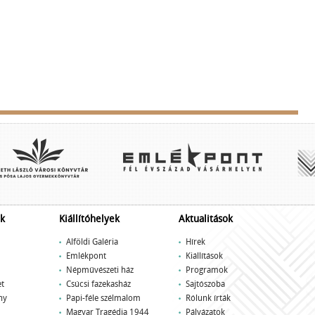
k
Kiállítóhelyek
Aktualitások
Alföldi Galéria
Hírek
Emlékpont
Kiállítások
Népművészeti ház
Programok
t
Csúcsi fazekasház
Sajtószoba
ny
Papi-féle szélmalom
Rólunk írták
Magyar Tragédia 1944
Pályázatok