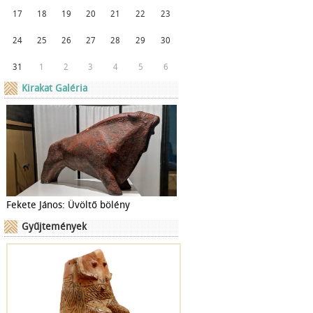
17
18
19
20
21
22
23
24
25
26
27
28
29
30
31
1
2
3
4
5
6
Kirakat Galéria
Fekete János: Üvöltő bölény
Gyűjtemények