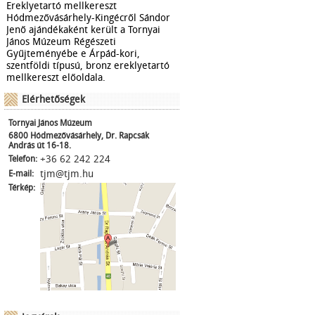
Ereklyetartó mellkereszt
Hódmezővásárhely-Kingécről Sándor
Jenő ajándékaként került a Tornyai
János Múzeum Régészeti
Gyűjteményébe e Árpád-kori,
szentföldi típusú, bronz ereklyetartó
mellkereszt előoldala.
Elérhetőségek
Tornyai János Múzeum
6800 Hódmezővásárhely, Dr. Rapcsák
András út 16-18.
+36 62 242 224
Telefon:
tjm@tjm.hu
E-mail:
Térkép: