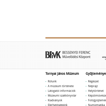
Tornyai János Múzeum
Gyűjteménye
Rólunk
Régészet
A múzeum története
Néprajz
Látogatói információk
Helytörténet
Múzeumi szakkönyvtár
Képzőművésze
Kiadványok
Fotógyűjtemé
Elérhetőségeink
Numizmatika