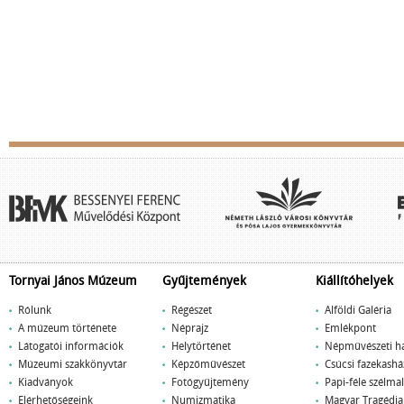
Tornyai János Múzeum
Gyűjtemények
Kiállítóhelyek
Rólunk
Régészet
Alföldi Galéria
A múzeum története
Néprajz
Emlékpont
Látogatói információk
Helytörténet
Népművészeti h
Múzeumi szakkönyvtár
Képzőművészet
Csúcsi fazekashá
Kiadványok
Fotógyűjtemény
Papi-féle szélm
Elérhetőségeink
Numizmatika
Magyar Tragédi