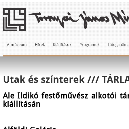
A múzeum
Hírek
Kiállítások
Programok
Látogatókn
Utak és színterek /// TÁR
Ale Ildikó festőművész alkotói tá
kiállításán