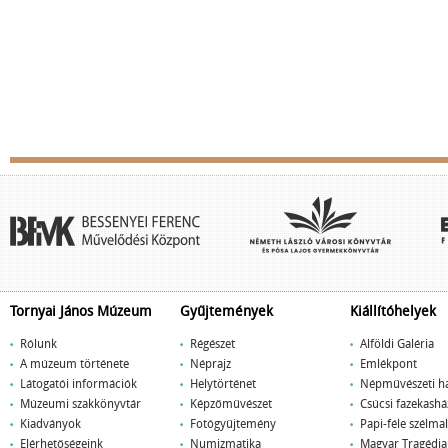
Tornyai János Múzeum
Gyűjtemények
Kiállítóhelyek
Rólunk
Régészet
Alföldi Galéria
A múzeum története
Néprajz
Emlékpont
Látogatói információk
Helytörténet
Népművészeti h
Múzeumi szakkönyvtár
Képzőművészet
Csúcsi fazekashá
Kiadványok
Fotógyűjtemény
Papi-féle szélm
Elérhetőségeink
Numizmatika
Magyar Tragédi