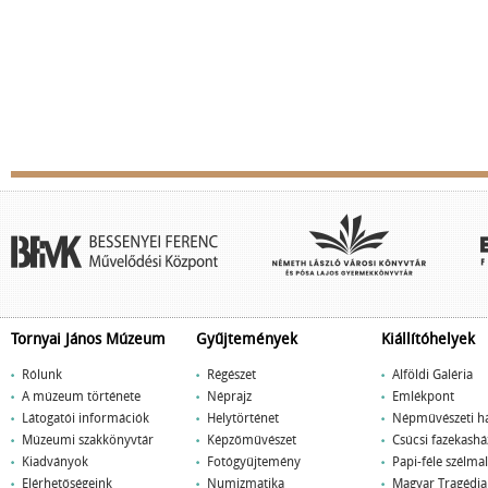
Tornyai János Múzeum
Gyűjtemények
Kiállítóhelyek
Rólunk
Régészet
Alföldi Galéria
A múzeum története
Néprajz
Emlékpont
Látogatói információk
Helytörténet
Népművészeti h
Múzeumi szakkönyvtár
Képzőművészet
Csúcsi fazekashá
Kiadványok
Fotógyűjtemény
Papi-féle szélm
Elérhetőségeink
Numizmatika
Magyar Tragédi