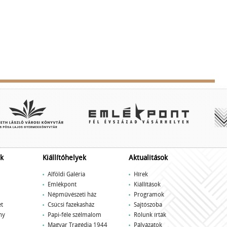
k
Kiállítóhelyek
Aktualitások
Alföldi Galéria
Hírek
Emlékpont
Kiállítások
Népművészeti ház
Programok
t
Csúcsi fazekasház
Sajtószoba
ny
Papi-féle szélmalom
Rólunk írták
Magyar Tragédia 1944
Pályázatok