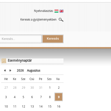
Nyelvválasztás:
Keresés a gyűjteményekben
Keresés
Eseménynaptár
«
»
2026
Augusztus
Hé
Ke
Sze
Csü
Pé
Szo
Va
27
28
29
30
31
1
2
3
4
5
6
7
8
9
10
11
12
13
14
15
16