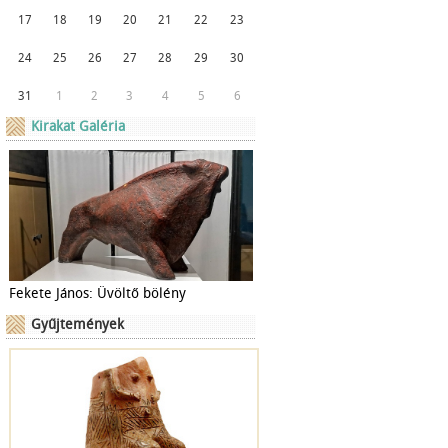
17
18
19
20
21
22
23
24
25
26
27
28
29
30
31
1
2
3
4
5
6
Kirakat Galéria
Fekete János: Üvöltő bölény
Gyűjtemények