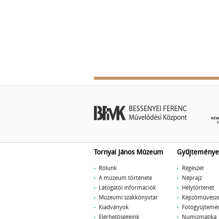
Tornyai János Múzeum
Gyűjteménye
Rólunk
Régészet
A múzeum története
Néprajz
Látogatói információk
Helytörténet
Múzeumi szakkönyvtár
Képzőművésze
Kiadványok
Fotógyűjtemé
Elérhetőségeink
Numizmatika