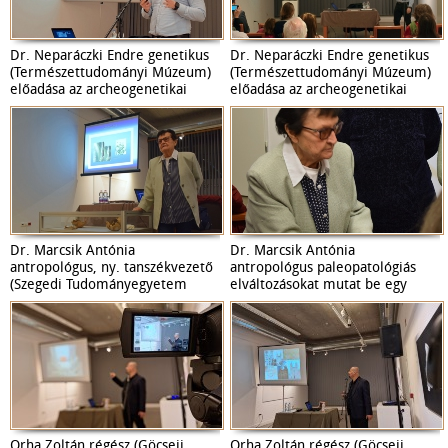
Dr. Neparáczki Endre genetikus
Dr. Neparáczki Endre genetikus
(Természettudományi Múzeum)
(Természettudományi Múzeum)
előadása az archeogenetikai
előadása az archeogenetikai
kutatásokról 2025. január 29-én,
kutatásokról 2025. január 29-én,
a Tornyai János Múzeumban.\n
a Tornyai János Múzeumban.\n
Dr. Marcsik Antónia
Dr. Marcsik Antónia
antropológus, ny. tanszékvezető
antropológus paleopatológiás
(Szegedi Tudományegyetem
elváltozásokat mutat be egy
Embertani Tanszék) előadása a
koponyán a csomorkányi
régészeti embertan néhány
középkori temetőből 2024.
jellegzetességéről 2024.
november 27-én, a Tornyai János
november 27-én, a Tornyai János
Múzeumban.
Múzeumban.\n
Orha Zoltán régész (Göcseji
Orha Zoltán régész (Göcseji