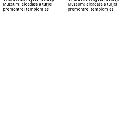
Múzeum) előadása a türjei
Múzeum) előadása a türjei
premontrei templom és
premontrei templom és
kolostor régészeti kutatásának
kolostor régészeti kutatásának
eredményeiről 2024. október
eredményeiről 2024. október
30-án a Tornyai János
30-án a Tornyai János
Múzeumban.
Múzeumban.