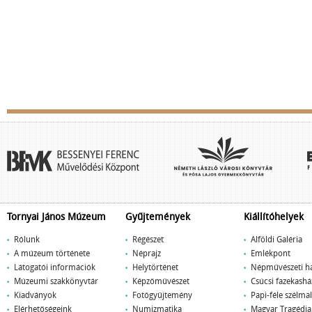
Tornyai János Múzeum
Gyűjtemények
Kiállítóhelyek
Rólunk
Régészet
Alföldi Galéria
A múzeum története
Néprajz
Emlékpont
Látogatói információk
Helytörténet
Népművészeti h
Múzeumi szakkönyvtár
Képzőművészet
Csúcsi fazekashá
Kiadványok
Fotógyűjtemény
Papi-féle szélm
Elérhetőségeink
Numizmatika
Magyar Tragédi